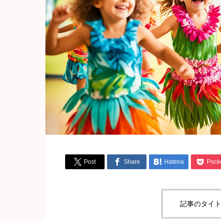




Post
Share
Hatena
Pock
記事のタイト