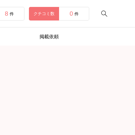
8
0

クチコミ数
件
件
掲載依頼