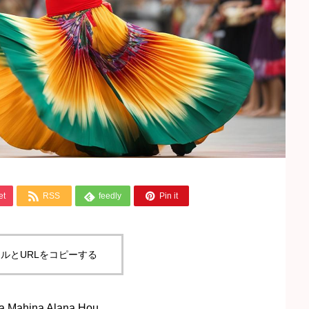



et
RSS
feedly
Pin it
ルとURLをコピーする
ina Alana Hou