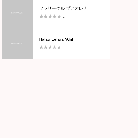
フラサークル プアオレナ





-
Hālau Lehua ‘Āhihi





-