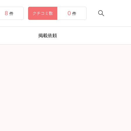
8
0

クチコミ数
件
件
掲載依頼