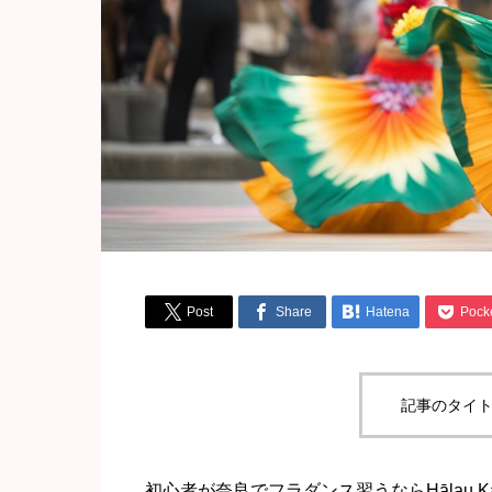




Post
Share
Hatena
Pock
記事のタイト
初心者が奈良でフラダンス習うならHālau Ka Mah