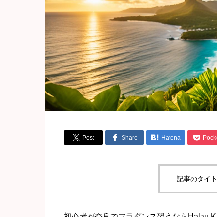




Post
Share
Hatena
Pock
記事のタイト
初心者が奈良でフラダンス習うならHālau Ka Mah