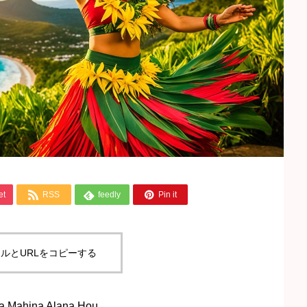



et
RSS
feedly
Pin it
ルとURLをコピーする
ina Alana Hou