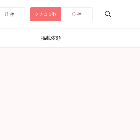
8
0

クチコミ数
件
件
掲載依頼