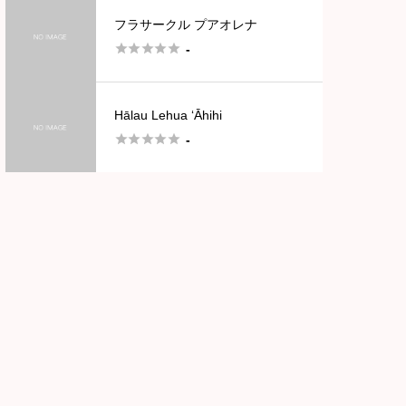
フラサークル プアオレナ





-
Hālau Lehua ‘Āhihi





-