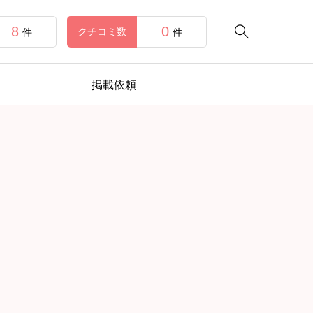
8
0

クチコミ数
件
件
掲載依頼