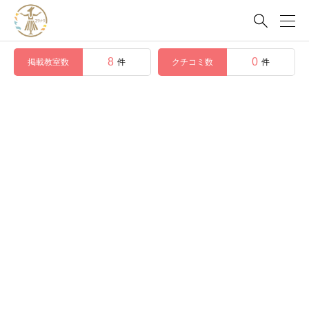

8
0
掲載教室数
クチコミ数
件
件