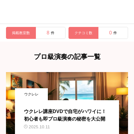
8
0
掲載教室数
クチコミ数
件
件
プロ級演奏の記事一覧
ウクレレ
ウクレレ講座DVDで自宅がハワイに！
初心者も即プロ級演奏の秘密を大公開
2025.10.11