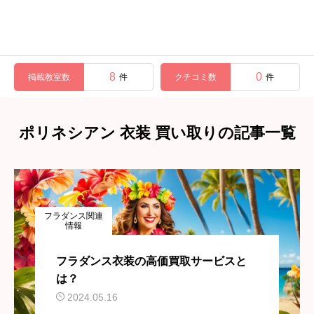
8
0
掲載教室数
クチコミ数
件
件
ポリネシアン 衣装 買い取りの記事一覧
フラダンス関連
情報
フラダンス衣装の高価買取サービスと
は？
2024.05.16