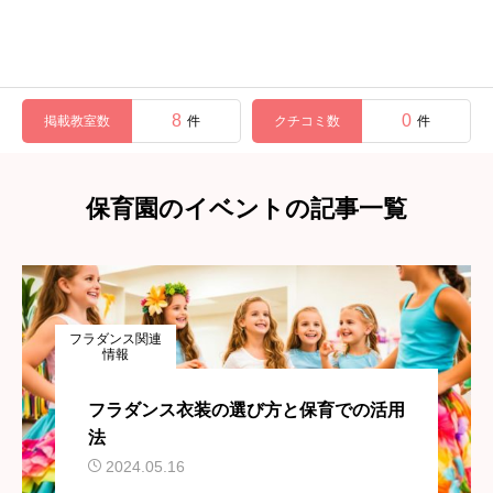
8
0
掲載教室数
クチコミ数
件
件
保育園のイベントの記事一覧
フラダンス関連
情報
フラダンス衣装の選び方と保育での活用
法
2024.05.16