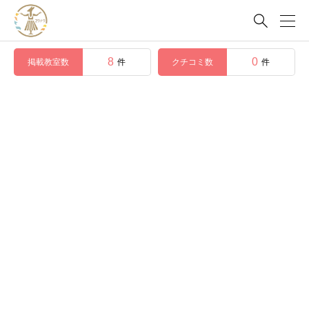

8
0
掲載教室数
クチコミ数
件
件