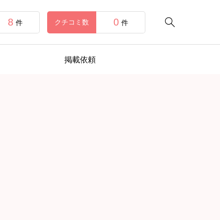
8
0

クチコミ数
件
件
掲載依頼