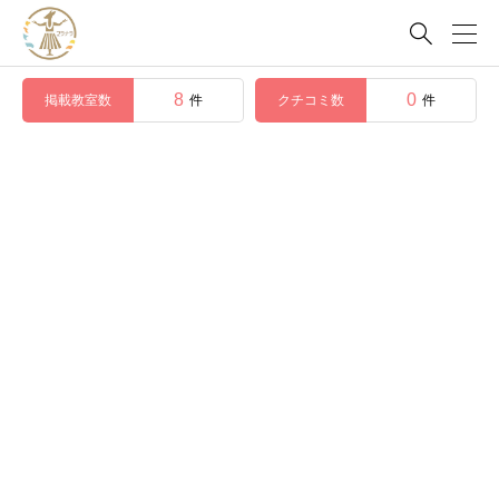

8
0
掲載教室数
クチコミ数
件
件