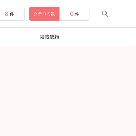
8
0

クチコミ数
件
件
掲載依頼