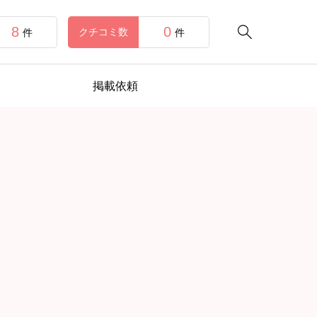
8
0

クチコミ数
件
件
掲載依頼