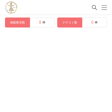

8
0
掲載教室数
クチコミ数
件
件