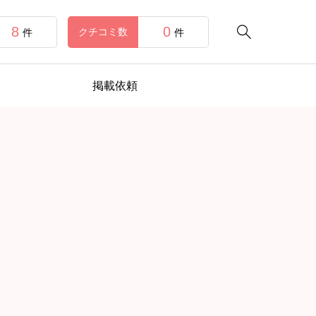
8
0

クチコミ数
件
件
掲載依頼